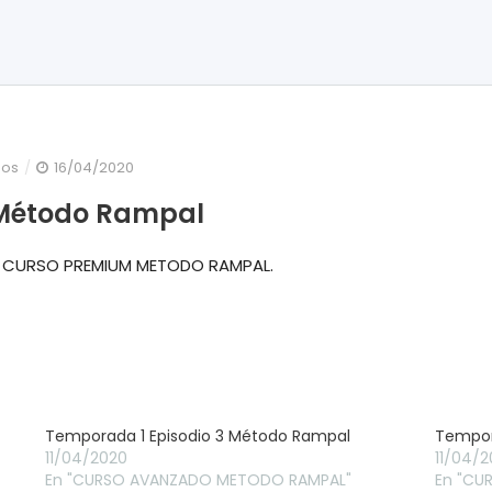
en
dos
16/04/2020
Temporada
 Método Rampal
1
Episodio
de CURSO PREMIUM METODO RAMPAL.
10
Método
Rampal
Temporada 1 Episodio 3 Método Rampal
Tempor
11/04/2020
11/04/
En "CURSO AVANZADO METODO RAMPAL"
En "CU