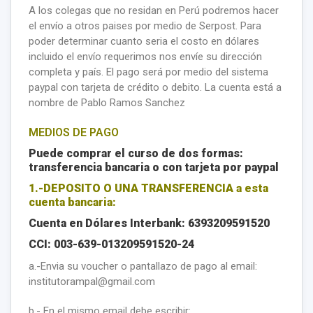
A los colegas que no residan en Perú podremos hacer
el envío a otros paises por medio de Serpost. Para
poder determinar cuanto seria el costo en dólares
incluido el envío requerimos nos envíe su dirección
completa y país. El pago será por medio del sistema
paypal con tarjeta de crédito o debito. La c
uenta está a
nombre de Pablo Ramos Sanchez
MEDIOS DE PAGO
Puede comprar el curso de dos formas:
transferencia bancaria o con tarjeta por paypal
1.-DEPOSITO O UNA TRANSFERENCIA a esta
cuenta bancaria:
Cuenta en Dólares Interbank: 6393209591520
CCI: 003-639-013209591520-24
a.-Envia su voucher o pantallazo de pago al email:
institutorampal@gmail.com
b.-
En el mismo email debe escribir: