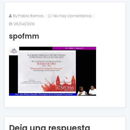
en
By
Pablo Ramos
No hay comentarios
spofmm
26/04/2016
spofmm
Deja una respuesta