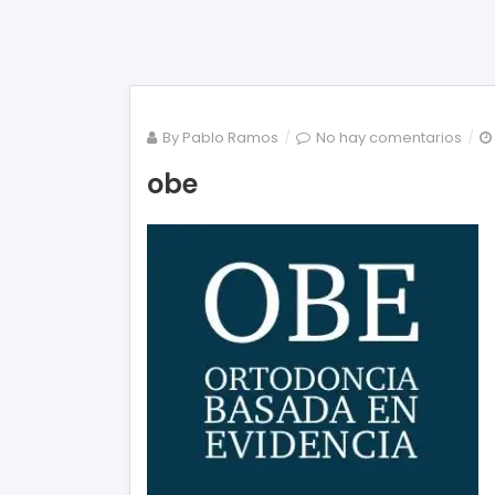
en
By
Pablo Ramos
No hay comentarios
obe
obe