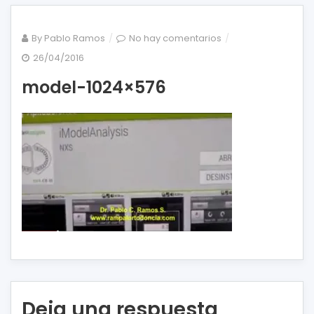
en
By
Pablo Ramos
No hay comentarios
model-
26/04/2016
1024×576
model-1024×576
Deja una respuesta