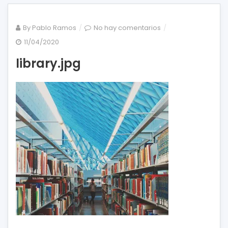
en
By
Pablo Ramos
No hay comentarios
library.jpg
11/04/2020
library.jpg