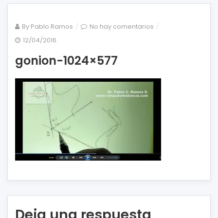
en
By
Pablo Ramos
No hay comentarios
gonion-
12/04/2016
1024×577
gonion-1024×577
Deja una respuesta