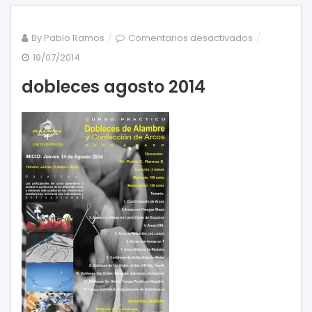
en
By
Pablo Ramos
Comentarios desactivados
dobleces
19/07/2014
agosto
dobleces agosto 2014
2014