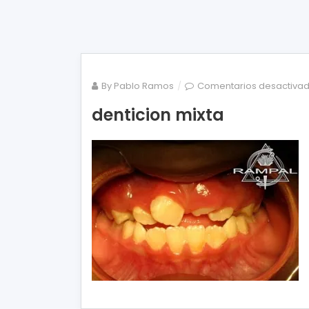
By
Pablo Ramos
Comentarios desactiva
denticion mixta