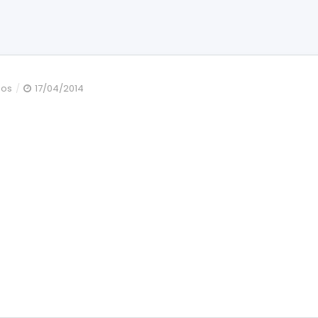
en
dos
17/04/2014
denticion
mixta