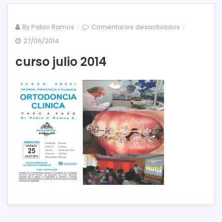
en
By
Pablo Ramos
Comentarios desactivados
curso
27/06/2014
julio
curso julio 2014
2014