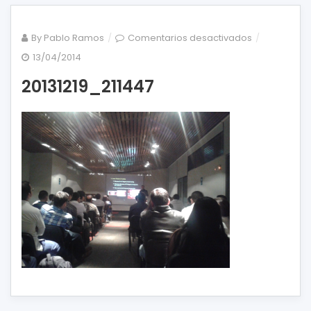
en
By
Pablo Ramos
Comentarios desactivados
20131219_211
13/04/2014
20131219_211447