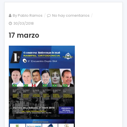
en
By
Pablo Ramos
No hay comentarios
17
30/03/2018
marzo
17 marzo