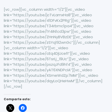
[vc_row][vc_column width=”1/2″][vc_video
link=”https://youtu.be/jcTvLamxHa8″][vc_video
link=”https://youtu.be/41DFvKx2PRg”][vc_video
link=”https://youtu.be/T34rbmc1pa4″][vc_video
link=”https://youtu.be/1Y4iN1cd3pw”][vc_video
link=”https://youtu.be/ZHnNyBVBzDE”][vc_video
link=”https://youtu.be/zSYq192wnGc”][/vc_column]
[vc_column width=”1/2″][vc_video
link=”https://youtu.be/cEq4DjUcefI”][vc_video
link=”https://youtu.be/6TsrLj_l9Uc”][vc_video
link=”https://youtu.be/pszqJFd9hf4″][vc_video
link=”https://youtu.be/yAT6XNDPcIA”][vc_video
link=”https://youtu.be/XSmeWdZp7MM”][vc_video
link=”https://youtu.be/dqyLoQHeHwM”][/vc_column]
[/vc_row]
Comparte esto: