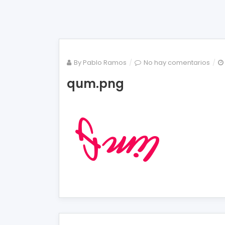
en
By
Pablo Ramos
No hay comentarios
qum
qum.png