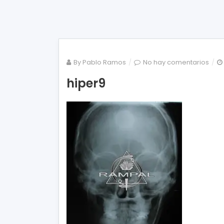
en
By
Pablo Ramos
No hay comentarios
hipe
hiper9