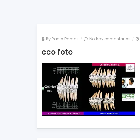
en
By
Pablo Ramos
No hay comentarios
cco
cco foto
foto