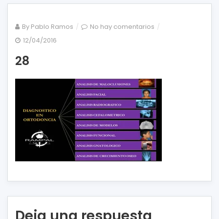
en
By
Pablo Ramos
No hay comentarios
28
12/04/2016
28
Deja una respuesta