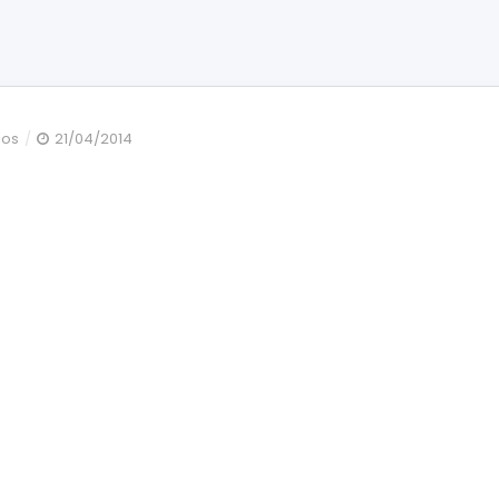
en
dos
21/04/2014
volante
(5)