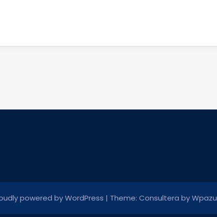
oudly powered by WordPress
|
Theme: Consultera by
Wpazu