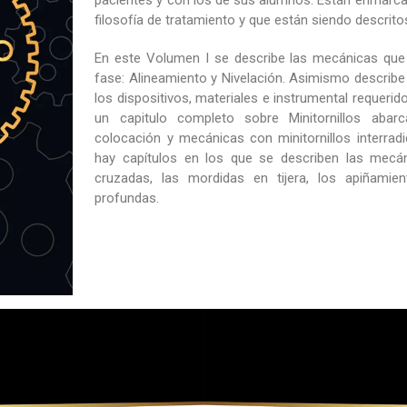
pacientes y con los de sus alumnos. Están enmarcad
filosofía de tratamiento y que están siendo descrito
En este Volumen I se describe las mecánicas que s
fase: Alineamiento y Nivelación. Asimismo describe 
los dispositivos, materiales e instrumental requeri
un capitulo completo sobre Minitornillos abar
colocación y mecánicas con minitornillos interrad
hay capítulos en los que se describen las mecán
cruzadas, las mordidas en tijera, los apiñamie
profundas.