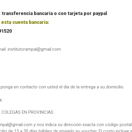
transferencia bancaria o con tarjeta por paypal
sta cuenta bancaria:
91520
mail: institutorampal@gmail.com
ponga en contacto con usted el día de la entrega a su domicilio.
s:
 COLEGAS EN PROVINCIAS .
rampal@gmail.com y nos indica su dirección exacta con código postal
icilio de 15 a 30 días hábiles de enviado su voucher. El costo incluye 