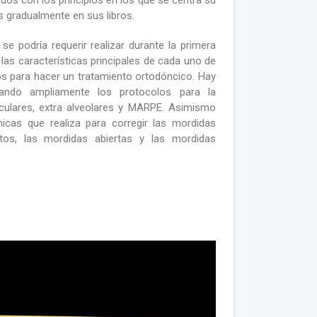
os con los principios en los que se centra su
s gradualmente en sus libros.
e podría requerir realizar durante la primera
las características principales de cada uno de
dos para hacer un tratamiento ortodóncico. Hay
cando ampliamente los protocolos para la
iculares, extra alveolares y MARPE. Asimismo
icas que realiza para corregir las mordidas
ntos, las mordidas abiertas y las mordidas