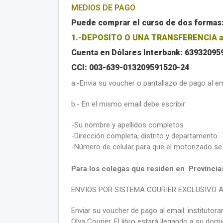
MEDIOS DE PAGO
Puede comprar el curso de dos formas: 
1.-DEPOSITO O UNA TRANSFERENCIA a e
Cuenta en Dólares Interbank: 63932095
CCI: 003-639-013209591520-24
a.-Envia su voucher o pantallazo de pago al e
b.-
En el mismo email debe escribir:
-Su nombre y apellidos completos
-Dirección completa, distrito y departamento
-Número de celular para que el motorizado se 
Para los colegas que residen en Provincia
ENVIOS POR SISTEMA COURIER EXCLUSIVO A
Enviar su voucher de pago al email: instituto
Olva Courier. El libro estará llegando a su dom