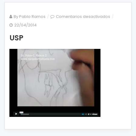
en
By
Pablo Ramos
Comentarios desactivados
USP
22/04/2014
USP