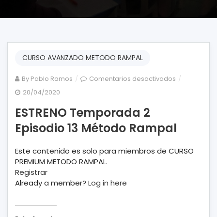
CURSO AVANZADO METODO RAMPAL
en
By
Pablo Ramos
Comentarios desactivados
ESTRENO
20/04/2020
Temporada
ESTRENO Temporada 2
2
Episodio
Episodio 13 Método Rampal
13
Método
Este contenido es solo para miembros de CURSO
Rampal
PREMIUM METODO RAMPAL.
Registrar
Already a member?
Log in here