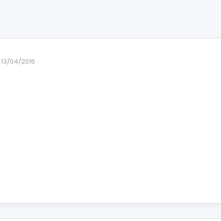
13/04/2016
l-
×576