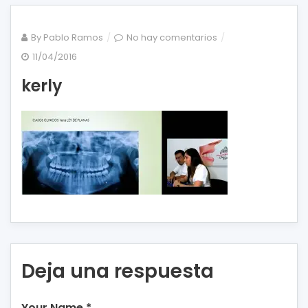
en
By
Pablo Ramos
No hay comentarios
kerly
11/04/2016
kerly
Deja una respuesta
Your Name
*