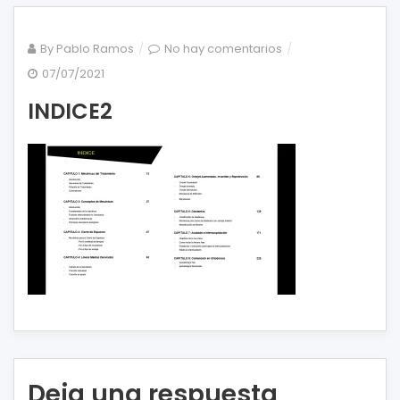
en
By
Pablo Ramos
No hay comentarios
INDICE2
07/07/2021
INDICE2
Deja una respuesta