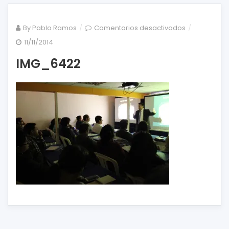
en
By
Pablo Ramos
Comentarios desactivados
IMG_6422
11/11/2014
IMG_6422