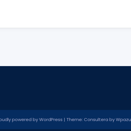
oudly powered by WordPress
|
Theme: Consultera by
Wpazu