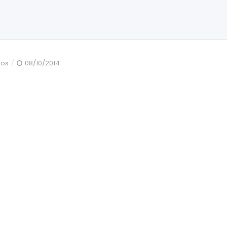
en
dos
08/10/2014
IMG_5047