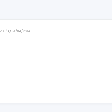
en
dos
14/04/2014
IMG_4807