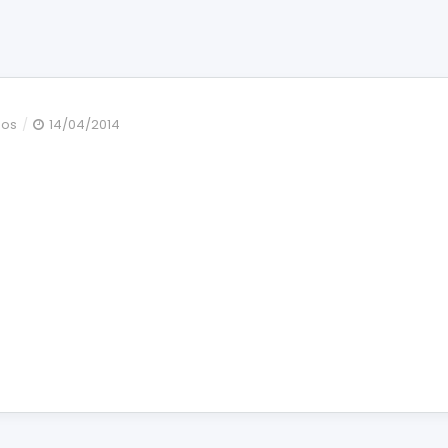
en
dos
14/04/2014
IMG_4571