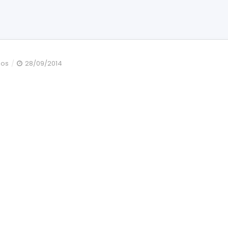
en
dos
28/09/2014
DSC_0025[1]