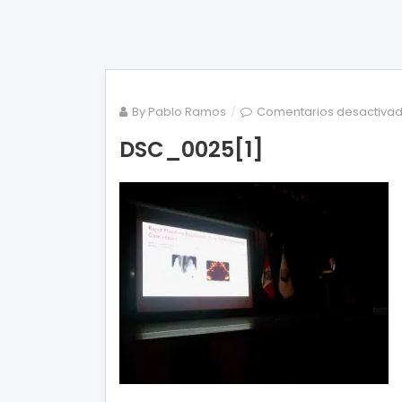
By
Pablo Ramos
Comentarios desactiva
DSC_0025[1]