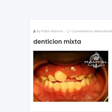
By
Pablo Ramos
Comentarios desactiva
denticion mixta