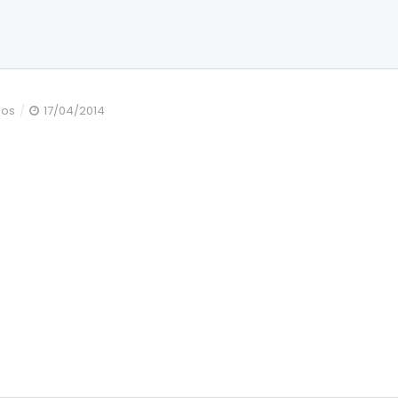
en
dos
17/04/2014
denticion
mixta