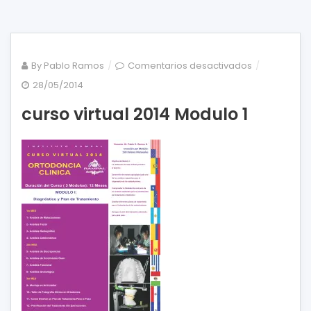
en
By
Pablo Ramos
Comentarios desactivados
curso
28/05/2014
virtual
curso virtual 2014 Modulo 1
2014
Modulo
1