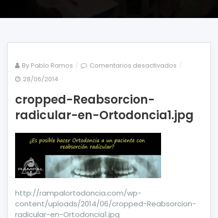
en
By
Pablo Ramos
Comentarios desactivados
cropped-
28/06/2014
Reabsorcion
cropped-Reabsorcion-
radicular-
en-
radicular-en-Ortodoncia1.jpg
Ortodoncia1.
http://rampalortodoncia.com/wp-
content/uploads/2014/06/cropped-Reabsorcion-
radicular-en-Ortodoncia1.jpg