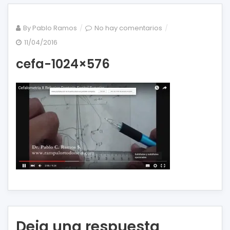
en
By
Pablo Ramos
No hay comentarios
cefa-
11/04/2016
1024×576
cefa-1024×576
Deja una respuesta