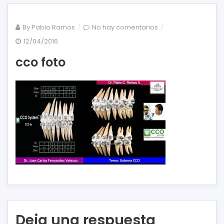
en
By
Pablo Ramos
No hay comentarios
cco
12/04/2016
foto
cco foto
Deja una respuesta