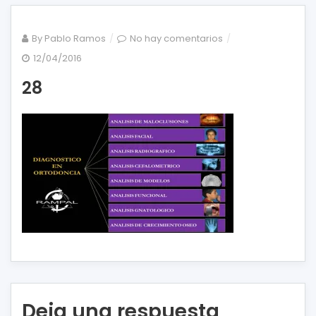
en
By
Pablo Ramos
No hay comentarios
28
12/04/2016
28
Deja una respuesta