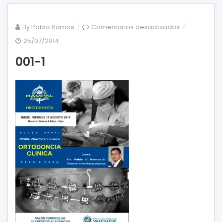
en
By
Pablo Ramos
Comentarios desactivados
001-
25/07/2014
1
001-1