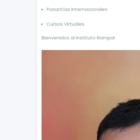
Pasantías Internacionales
Cursos Virtuales
Bienvenidos al Instituto Rampal