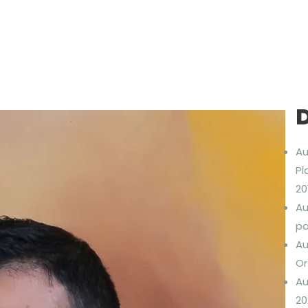
Au
Pl
20
Au
pa
Au
Or
Au
20