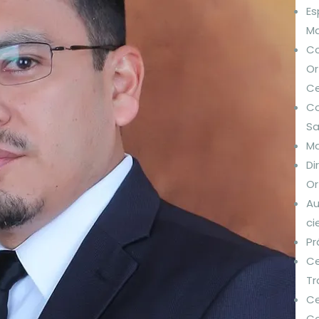
Es
Ma
Co
Or
Ce
Co
Sa
Ma
Di
Or
Au
ci
Pr
Ce
Tr
Ce
C