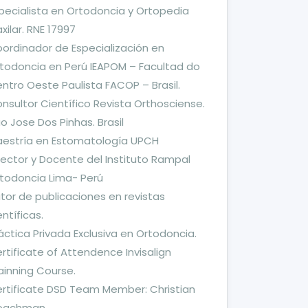
pecialista en Ortodoncia y Ortopedia
xilar. RNE 17997
ordinador de Especialización en
todoncia en Perú IEAPOM – Facultad do
ntro Oeste Paulista FACOP – Brasil.
nsultor Científico Revista Orthosciense.
o Jose Dos Pinhas. Brasil
estría en Estomatología UPCH
rector y Docente del Instituto Rampal
todoncia Lima- Perú
tor de publicaciones en revistas
entíficas.
áctica Privada Exclusiva en Ortodoncia.
rtificate of Attendence Invisalign
ainning Course.
rtificate DSD Team Member: Christian
oachman.