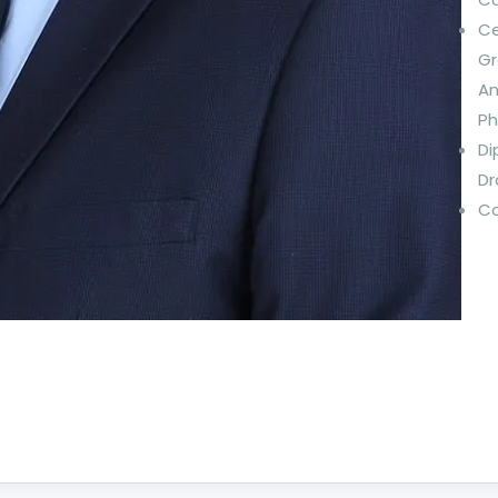
Ce
Gr
An
Ph
Di
Dr
Co