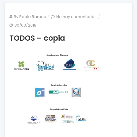
en
By
Pablo Ramos
No hay comentarios
TODOS
30/03/2018
–
TODOS – copia
copia