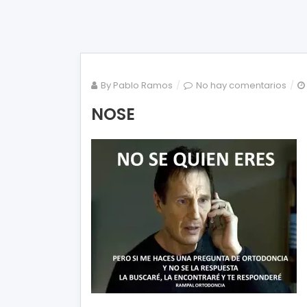
en
By
Pablo Ramos
No hay comentarios
NOS
NOSE