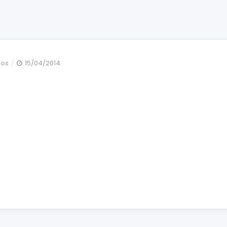
en
dos
15/04/2014
IMG_3070